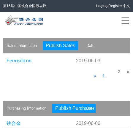
第16届中国铁合金国际会议
Loging/Register
中文
Publish Sales
Sales Information
Date
Ferrosilicon
2019-06-03
2
»
«
1
Publish Purchase
Purchasing Information
Date
铁合金
2019-06-06